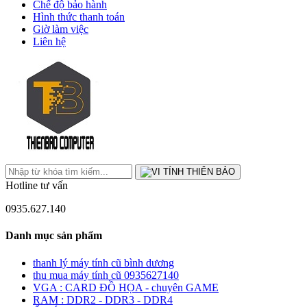
Chế độ bảo hành
Hình thức thanh toán
Giờ làm việc
Liên hệ
Hotline tư vấn
0935.627.140
Danh mục sản phẩm
thanh lý máy tính cũ bình dương
thu mua máy tính cũ 0935627140
VGA : CARD ĐỒ HỌA - chuyên GAME
RAM : DDR2 - DDR3 - DDR4