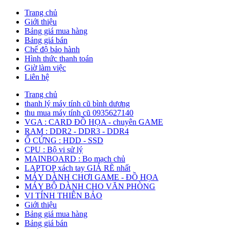
Trang chủ
Giới thiệu
Bảng giá mua hàng
Bảng giá bán
Chế độ bảo hành
Hình thức thanh toán
Giờ làm việc
Liên hệ
Trang chủ
thanh lý máy tính cũ bình dương
thu mua máy tính cũ 0935627140
VGA : CARD ĐỒ HỌA - chuyên GAME
RAM : DDR2 - DDR3 - DDR4
Ổ CỨNG : HDD - SSD
CPU : Bộ vi sử lý
MAINBOARD : Bo mạch chủ
LAPTOP xách tay GIÁ RẼ nhất
MÁY DÀNH CHƠI GAME - ĐỒ HỌA
MÁY BỘ DÀNH CHO VĂN PHÒNG
VI TÍNH THIÊN BẢO
Giới thiệu
Bảng giá mua hàng
Bảng giá bán