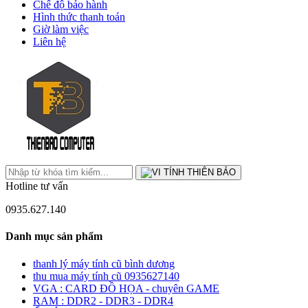
Chế độ bảo hành
Hình thức thanh toán
Giờ làm việc
Liên hệ
Hotline tư vấn
0935.627.140
Danh mục sản phẩm
thanh lý máy tính cũ bình dương
thu mua máy tính cũ 0935627140
VGA : CARD ĐỒ HỌA - chuyên GAME
RAM : DDR2 - DDR3 - DDR4