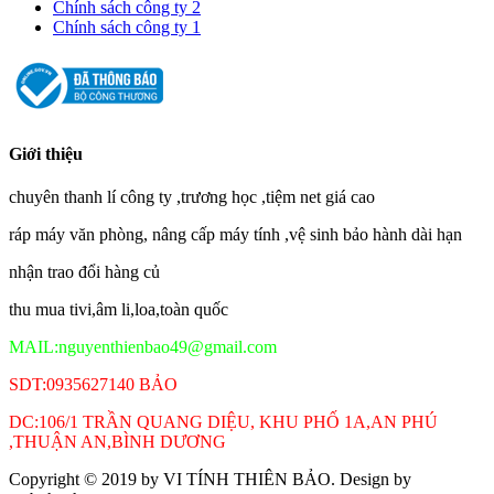
Chính sách công ty 2
Chính sách công ty 1
Giới thiệu
chuyên thanh lí công ty ,trương học ,tiệm net giá cao
ráp máy văn phòng, nâng cấp máy tính ,vệ sinh bảo hành dài hạn
nhận trao đổi hàng củ
thu mua tivi,âm li,loa,toàn quốc
MAIL:nguyenthienbao49@gmail.com
SDT:0935627140 BẢO
DC:106/1 TRẦN QUANG DIỆU, KHU PHỐ 1A,AN PHÚ
,THUẬN AN,BÌNH DƯƠNG
Copyright © 2019 by
VI TÍNH THIÊN BẢO
. Design by