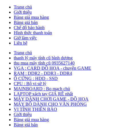
Trang chủ
Giới thiệu
Bảng giá mua hàng
Bảng giá bán
Chế độ bảo hành
Hình thức thanh toán
Giờ làm việc
Liên hệ
Trang chủ
thanh lý máy tính cũ bình dương
thu mua máy tính cũ 0935627140
VGA : CARD ĐỒ HỌA - chuyên GAME
RAM : DDR2 - DDR3 - DDR4
Ổ CỨNG : HDD - SSD
CPU : Bộ vi sử lý
MAINBOARD : Bo mạch chủ
LAPTOP xách tay GIÁ RẼ nhất
MÁY DÀNH CHƠI GAME - ĐỒ HỌA
MÁY BỘ DÀNH CHO VĂN PHÒNG
VI TÍNH THIÊN BẢO
Giới thiệu
Bảng giá mua hàng
Bảng giá bán