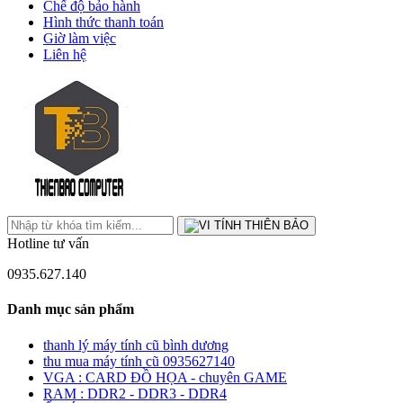
Chế độ bảo hành
Hình thức thanh toán
Giờ làm việc
Liên hệ
Hotline tư vấn
0935.627.140
Danh mục sản phẩm
thanh lý máy tính cũ bình dương
thu mua máy tính cũ 0935627140
VGA : CARD ĐỒ HỌA - chuyên GAME
RAM : DDR2 - DDR3 - DDR4