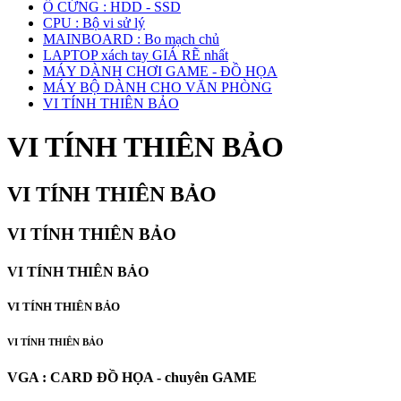
Ổ CỨNG : HDD - SSD
CPU : Bộ vi sử lý
MAINBOARD : Bo mạch chủ
LAPTOP xách tay GIÁ RẼ nhất
MÁY DÀNH CHƠI GAME - ĐỒ HỌA
MÁY BỘ DÀNH CHO VĂN PHÒNG
VI TÍNH THIÊN BẢO
VI TÍNH THIÊN BẢO
VI TÍNH THIÊN BẢO
VI TÍNH THIÊN BẢO
VI TÍNH THIÊN BẢO
VI TÍNH THIÊN BẢO
VI TÍNH THIÊN BẢO
VGA : CARD ĐỒ HỌA - chuyên GAME