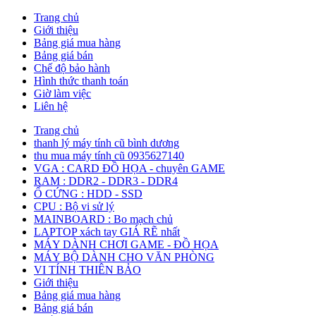
Trang chủ
Giới thiệu
Bảng giá mua hàng
Bảng giá bán
Chế độ bảo hành
Hình thức thanh toán
Giờ làm việc
Liên hệ
Trang chủ
thanh lý máy tính cũ bình dương
thu mua máy tính cũ 0935627140
VGA : CARD ĐỒ HỌA - chuyên GAME
RAM : DDR2 - DDR3 - DDR4
Ổ CỨNG : HDD - SSD
CPU : Bộ vi sử lý
MAINBOARD : Bo mạch chủ
LAPTOP xách tay GIÁ RẼ nhất
MÁY DÀNH CHƠI GAME - ĐỒ HỌA
MÁY BỘ DÀNH CHO VĂN PHÒNG
VI TÍNH THIÊN BẢO
Giới thiệu
Bảng giá mua hàng
Bảng giá bán