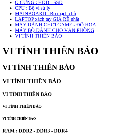
Ổ CỨNG : HDD - SSD
CPU : Bộ vi sử lý
MAINBOARD : Bo mạch chủ
LAPTOP xách tay GIÁ RẼ nhất
MÁY DÀNH CHƠI GAME - ĐỒ HỌA
MÁY BỘ DÀNH CHO VĂN PHÒNG
VI TÍNH THIÊN BẢO
VI TÍNH THIÊN BẢO
VI TÍNH THIÊN BẢO
VI TÍNH THIÊN BẢO
VI TÍNH THIÊN BẢO
VI TÍNH THIÊN BẢO
VI TÍNH THIÊN BẢO
RAM : DDR2 - DDR3 - DDR4