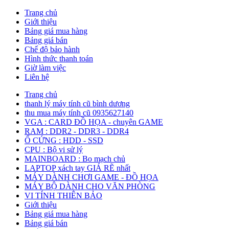
Trang chủ
Giới thiệu
Bảng giá mua hàng
Bảng giá bán
Chế độ bảo hành
Hình thức thanh toán
Giờ làm việc
Liên hệ
Trang chủ
thanh lý máy tính cũ bình dương
thu mua máy tính cũ 0935627140
VGA : CARD ĐỒ HỌA - chuyên GAME
RAM : DDR2 - DDR3 - DDR4
Ổ CỨNG : HDD - SSD
CPU : Bộ vi sử lý
MAINBOARD : Bo mạch chủ
LAPTOP xách tay GIÁ RẼ nhất
MÁY DÀNH CHƠI GAME - ĐỒ HỌA
MÁY BỘ DÀNH CHO VĂN PHÒNG
VI TÍNH THIÊN BẢO
Giới thiệu
Bảng giá mua hàng
Bảng giá bán