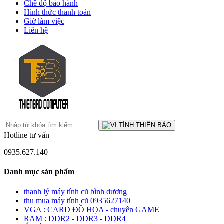
Chế độ bảo hành
Hình thức thanh toán
Giờ làm việc
Liên hệ
Hotline tư vấn
0935.627.140
Danh mục sản phẩm
thanh lý máy tính cũ bình dương
thu mua máy tính cũ 0935627140
VGA : CARD ĐỒ HỌA - chuyên GAME
RAM : DDR2 - DDR3 - DDR4