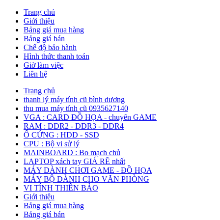
Trang chủ
Giới thiệu
Bảng giá mua hàng
Bảng giá bán
Chế độ bảo hành
Hình thức thanh toán
Giờ làm việc
Liên hệ
Trang chủ
thanh lý máy tính cũ bình dương
thu mua máy tính cũ 0935627140
VGA : CARD ĐỒ HỌA - chuyên GAME
RAM : DDR2 - DDR3 - DDR4
Ổ CỨNG : HDD - SSD
CPU : Bộ vi sử lý
MAINBOARD : Bo mạch chủ
LAPTOP xách tay GIÁ RẼ nhất
MÁY DÀNH CHƠI GAME - ĐỒ HỌA
MÁY BỘ DÀNH CHO VĂN PHÒNG
VI TÍNH THIÊN BẢO
Giới thiệu
Bảng giá mua hàng
Bảng giá bán