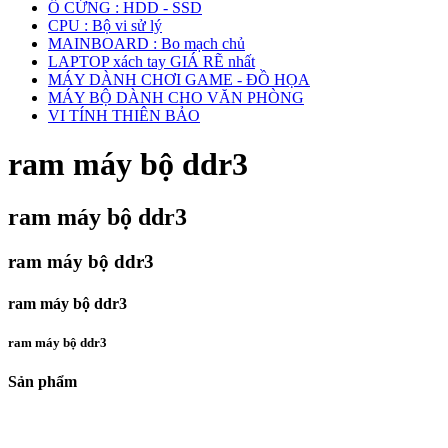
Ổ CỨNG : HDD - SSD
CPU : Bộ vi sử lý
MAINBOARD : Bo mạch chủ
LAPTOP xách tay GIÁ RẼ nhất
MÁY DÀNH CHƠI GAME - ĐỒ HỌA
MÁY BỘ DÀNH CHO VĂN PHÒNG
VI TÍNH THIÊN BẢO
ram máy bộ ddr3
ram máy bộ ddr3
ram máy bộ ddr3
ram máy bộ ddr3
ram máy bộ ddr3
Sản phẩm