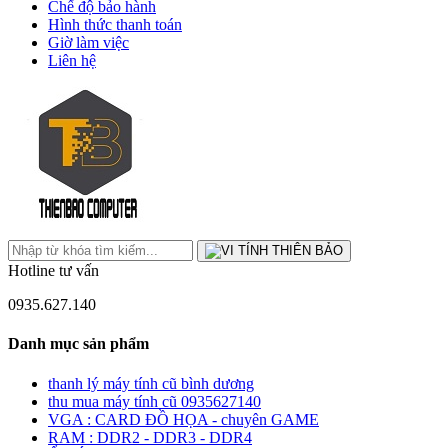
Chế độ bảo hành
Hình thức thanh toán
Giờ làm việc
Liên hệ
Hotline tư vấn
0935.627.140
Danh mục sản phẩm
thanh lý máy tính cũ bình dương
thu mua máy tính cũ 0935627140
VGA : CARD ĐỒ HỌA - chuyên GAME
RAM : DDR2 - DDR3 - DDR4