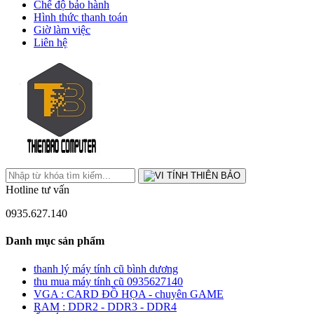
Chế độ bảo hành
Hình thức thanh toán
Giờ làm việc
Liên hệ
Hotline tư vấn
0935.627.140
Danh mục sản phẩm
thanh lý máy tính cũ bình dương
thu mua máy tính cũ 0935627140
VGA : CARD ĐỒ HỌA - chuyên GAME
RAM : DDR2 - DDR3 - DDR4