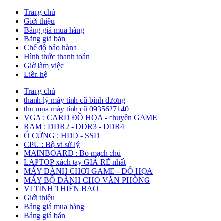
Trang chủ
Giới thiệu
Bảng giá mua hàng
Bảng giá bán
Chế độ bảo hành
Hình thức thanh toán
Giờ làm việc
Liên hệ
Trang chủ
thanh lý máy tính cũ bình dương
thu mua máy tính cũ 0935627140
VGA : CARD ĐỒ HỌA - chuyên GAME
RAM : DDR2 - DDR3 - DDR4
Ổ CỨNG : HDD - SSD
CPU : Bộ vi sử lý
MAINBOARD : Bo mạch chủ
LAPTOP xách tay GIÁ RẼ nhất
MÁY DÀNH CHƠI GAME - ĐỒ HỌA
MÁY BỘ DÀNH CHO VĂN PHÒNG
VI TÍNH THIÊN BẢO
Giới thiệu
Bảng giá mua hàng
Bảng giá bán