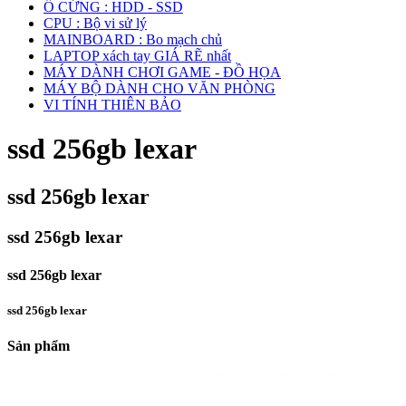
Ổ CỨNG : HDD - SSD
CPU : Bộ vi sử lý
MAINBOARD : Bo mạch chủ
LAPTOP xách tay GIÁ RẼ nhất
MÁY DÀNH CHƠI GAME - ĐỒ HỌA
MÁY BỘ DÀNH CHO VĂN PHÒNG
VI TÍNH THIÊN BẢO
ssd 256gb lexar
ssd 256gb lexar
ssd 256gb lexar
ssd 256gb lexar
ssd 256gb lexar
Sản phẩm